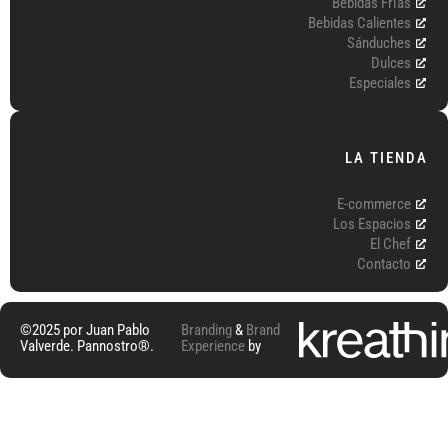
Bebidas Frías
Bebidas Calientes
Sánduches
Dulces
Especiales
LA TIENDA
E-commerce
Los Espacios
El Chef
Contacto
©2025 por Juan Pablo
Branding
&
Brand
Valverde. Pannostro®.
Experience
by