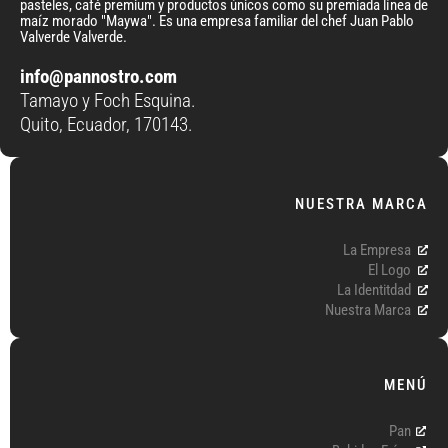
pasteles, café premium y productos únicos como su premiada línea de
maíz morado "Maywa". Es una empresa familiar del chef Juan Pablo
Valverde Valverde.
info@pannostro.com
Tamayo y Foch Esquina.
Quito, Ecuador, 170143.
NUESTRA MARCA
La Empresa
El Logo
La Identitdad
Nuestra Marca
MENÚ
Pan