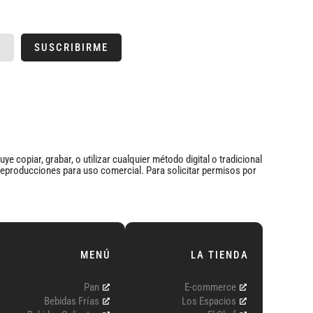
SUSCRIBIRME
e copiar, grabar, o utilizar cualquier método digital o tradicional
e reproducciones para uso comercial. Para solicitar permisos por
MENÚ
LA TIENDA
Pan
E-commerce
Bebidas Frías
Los Espacios